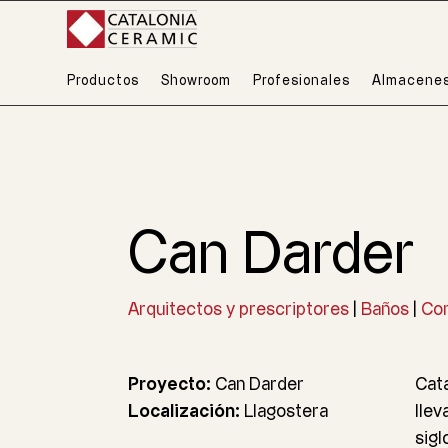
Productos
Showroom
Profesionales
Almacene
Can Darder
Arquitectos y prescriptores
|
Baños
|
Con
Proyecto:
Can Darder
Cata
Localización:
Llagostera
llev
sigl