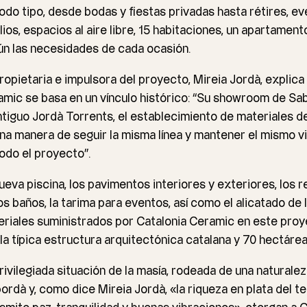
odo tipo, desde bodas y fiestas privadas hasta rétires, e
ios, espacios al aire libre, 15 habitaciones, un apartament
n las necesidades de cada ocasión.
ropietaria e impulsora del proyecto, Mireia Jordà, explica
mic se basa en un vínculo histórico: “Su showroom de Sab
ntiguo Jordà Torrents, el establecimiento de materiales d
na manera de seguir la misma línea y mantener el mismo vi
odo el proyecto”.
ueva piscina, los pavimentos interiores y exteriores, los 
os baños, la tarima para eventos, así como el alicatado de 
riales suministrados por Catalonia Ceramic en este proye
la típica estructura arquitectónica catalana y 70 hectárea
rivilegiada situación de la masía, rodeada de una naturalez
rdà y, como dice Mireia Jordà, «la riqueza en plata del t