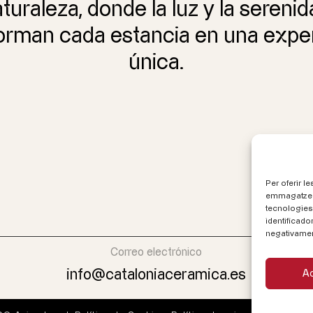
turaleza, donde la luz y la sereni
orman cada estancia en una expe
única.
Per oferir l
emmagatzema
tecnologies
identificado
negativament
Correo electrónico
info@cataloniaceramica.es
A