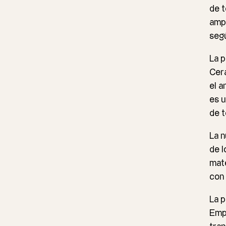
de t
ampl
segú
La p
Cera
el a
es u
de t
La n
de l
mate
con 
La p
Empo