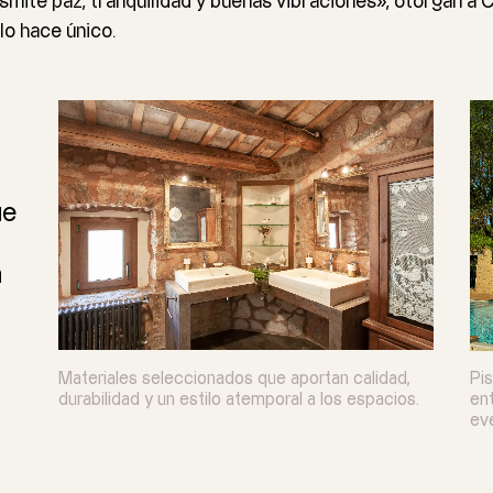
smite paz, tranquilidad y buenas vibraciones», otorgan a C
lo hace único.
ue
n
Materiales seleccionados que aportan calidad,
Pis
durabilidad y un estilo atemporal a los espacios.
ent
ev