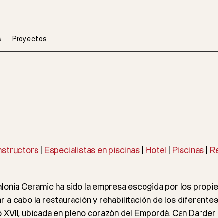
s
Proyectos
structors
|
Especialistas en piscinas
|
Hotel
|
Piscinas
|
Re
lonia Ceramic ha sido la empresa escogida por los propi
ar a cabo la restauración y rehabilitación de los diferent
o XVII, ubicada en pleno corazón del Empordà. Can Darder 