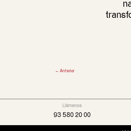
na
transf
←
Anterior
Llámenos
93 580 20 00