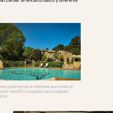
an Darder un encanto idílico y diferente
cina, pavimentos e interiores que crean un
orno versátil y acogedor para cualquier
ento.