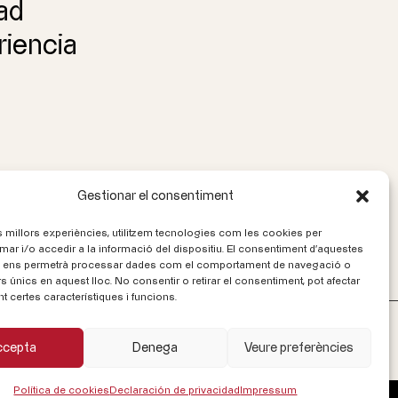
dad
riencia
Gestionar el consentiment
Següent
→
es millors experiències, utilitzem tecnologies com les cookies per
r i/o accedir a la informació del dispositiu. El consentiment d'aquestes
 ens permetrà processar dades com el comportament de navegació o
rs únics en aquest lloc. No consentir o retirar el consentiment, pot afectar
 certes característiques i funcions.
Síganos
ccepta
Denega
Veure preferències
Política de cookies
Declaración de privacidad
Impressum