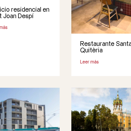
icio residencial en
t Joan Despí
 más
Restaurante Sant
Quitèria
Leer más