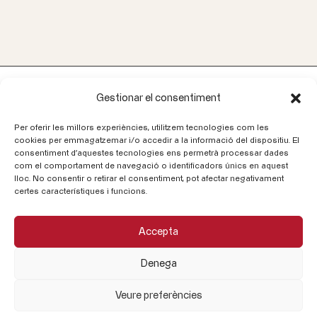
Gestionar el consentiment
Per oferir les millors experiències, utilitzem tecnologies com les
Llámenos
cookies per emmagatzemar i/o accedir a la informació del dispositiu. El
consentiment d'aquestes tecnologies ens permetrà processar dades
93 580 20 00
com el comportament de navegació o identificadors únics en aquest
lloc. No consentir o retirar el consentiment, pot afectar negativament
certes característiques i funcions.
Correo electrónico
info@cataloniaceramica.es
Accepta
Síganos
Denega
Veure preferències