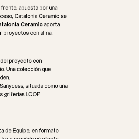
frente, apuesta por una
roceso,
Catalonia
Ceramic
se
atalonia
Ceramic
aporta
ar proyectos con alma.
e del proyecto con
rio. Una colección que
rden.
Sanycess
, situada como una
as griferías LOOP
ota de Equipe, en formato