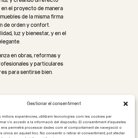
a luz y creando un efecto
 en el proyecto de manera
 muebles de la misma firma
n de orden y confort.
ad, luz y bienestar, y en el
elegante.
anza en obras, reformas y
rofesionales y particulares
res para sentirse bien.
Gestionar el consentiment
Següent
→
es millors experiències, utilitzem tecnologies com les cookies per
r i/o accedir a la informació del dispositiu. El consentiment d'aquestes
 ens permetrà processar dades com el comportament de navegació o
rs únics en aquest lloc. No consentir o retirar el consentiment, pot afectar