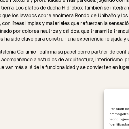
ducen textura y profundidad en las paredes, jugando con l
 tierra. Los platos de ducha
Hidrobox
también se integran
as que los lavabos sobre encimera
Rondo
de
Unibaño
y los
 con líneas limpias y materiales que refuerzan la sensació
do por colores neutros y cálidos, que transmite tranquilid
s ha sido clave para construir una experiencia relajada y 
talonia
Ceramic
reafirma su papel como partner de confi
l, acompañando a estudios de arquitectura, interiorismo, p
e van más allá de la funcionalidad y se convierten en luga
Per oferir l
emmagatzema
tecnologies
identificado